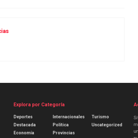
cias
Explora por Categoría
A
Deportes
Internacionales
Turismo
Si
mu
Destacada
Política
Uncategorized
un
Economía
Provincias
pu