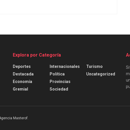
Explora por Categoría
A
Deportes
Internacionales
Turismo
Si
mu
Destacada
Política
Uncategorized
un
Economía
Provincias
pu
Gremial
Sociedad
Agencia Masterof
.