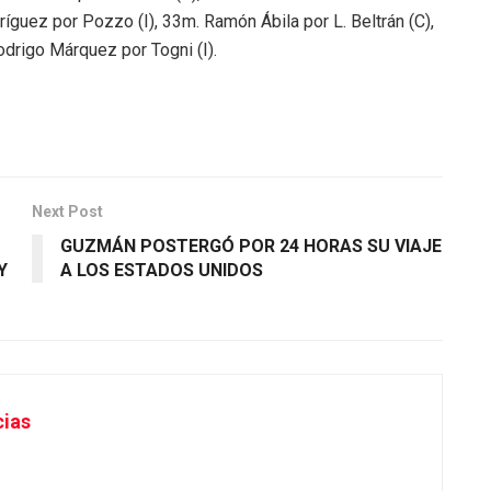
íguez por Pozzo (I), 33m. Ramón Ábila por L. Beltrán (C),
odrigo Márquez por Togni (I).
Next Post
GUZMÁN POSTERGÓ POR 24 HORAS SU VIAJE
Y
A LOS ESTADOS UNIDOS
cias