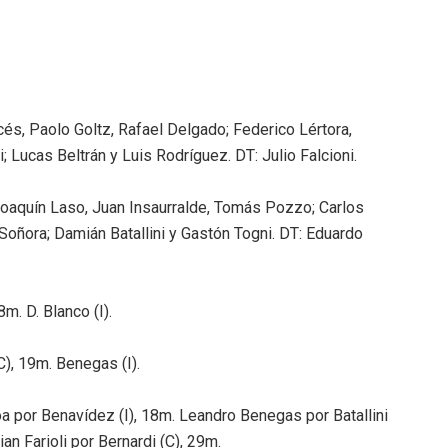
s, Paolo Goltz, Rafael Delgado; Federico Lértora,
; Lucas Beltrán y Luis Rodríguez. DT: Julio Falcioni.
oaquín Laso, Juan Insaurralde, Tomás Pozzo; Carlos
oñora; Damián Batallini y Gastón Togni. DT: Eduardo
m. D. Blanco (I).
), 19m. Benegas (I).
por Benavídez (I), 18m. Leandro Benegas por Batallini
an Farioli por Bernardi (C), 29m.