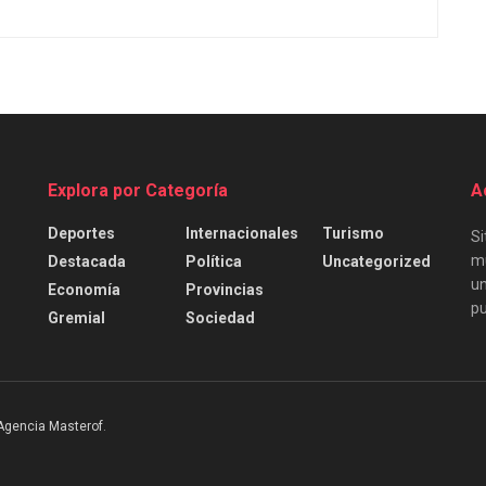
Explora por Categoría
A
Deportes
Internacionales
Turismo
Si
mu
Destacada
Política
Uncategorized
un
Economía
Provincias
pu
Gremial
Sociedad
Agencia Masterof
.