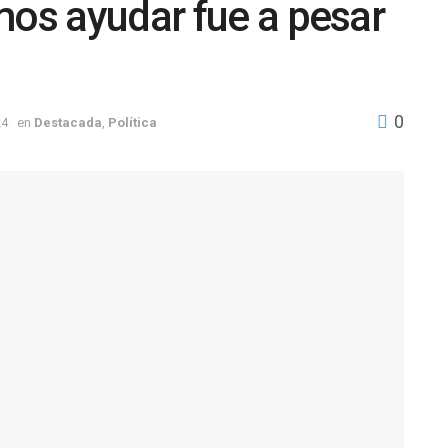
mos ayudar fue a pesar
0
24
en
Destacada
,
Política