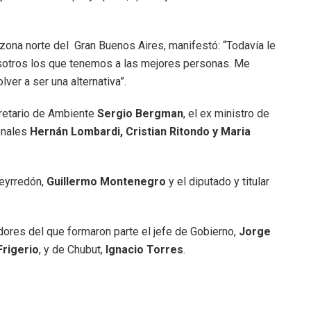
a zona norte del Gran Buenos Aires, manifestó: “Todavía le
sotros los que tenemos a las mejores personas. Me
er a ser una alternativa”.
cretario de Ambiente
Sergio Bergman
, el ex ministro de
ionales
Hernán Lombardi, Cristian Ritondo y Maria
ueyrredón,
Guillermo Montenegro
y el diputado y titular
ores del que formaron parte el jefe de Gobierno,
Jorge
Frigerio
, y de Chubut,
Ignacio Torres
.