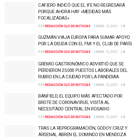
CAFIERO INDICÓ QUE EL IFE NO REGRESARÁ
PORQUE AHORA HAY «MEDIDAS MÁS
FOCALIZADAS»
POR
REDACCIÓN CLIC DE NOTICIAS
ABRIL 10, 2021
0
GUZMÁN VIAJA EUROPA PARA SUMAR APOYO
POR LA DEUDA CON EL FMI Y EL CLUB DE PARÍS
POR
REDACCIÓN CLIC DE NOTICIAS
ABRIL 10, 2021
0
GREMIO GASTRONÓMICO ADVIRTIÓ QUE SE
PERDIERON 25.000 PUESTOS LABORALES DEL
RUBRO EN LA CIUDAD POR LA PANDEMIA
POR
REDACCIÓN CLIC DE NOTICIAS
ABRIL 10, 2021
0
BANFIELD, EL EQUIPO MÁS AFECTADO POR
BROTE DE CORONAVIRUS, VISITA AL
NECESITADO CENTRAL EN ROSARIO
POR
REDACCIÓN CLIC DE NOTICIAS
ABRIL 10, 2021
0
TRAS LA REPROGRAMACIÓN, GODOY CRUZ Y
ARSENAL ABREN EL DOMINGO EN MENDOZA