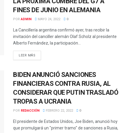
LA PRÓXIMA CUMBRE DEL G7 A
FINES DE JUNIO EN ALEMANIA
POR
ADMIN
MAYO 24, 2022
0
La Cancillería argentina confirmó ayer, tras recibir la
invitación del canciller alemán Olaf Scholz al presidente
Alberto Fernández, la participación...
LEER MÁS
BIDEN ANUNCIÓ SANCIONES
FINANCIERAS CONTRA RUSIA, AL
CONSIDERAR QUE PUTIN TRASLADÓ
TROPAS A UCRANIA
POR
REDACCIÓN
FEBRERO 22, 2022
0
El presidente de Estados Unidos, Joe Biden, anunció hoy
que promulgará un "primer tramo" de sanciones a Rusia,