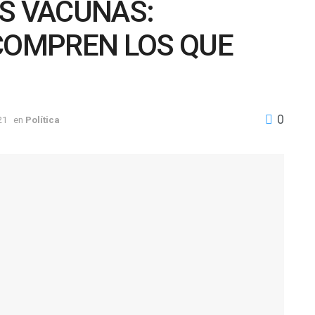
AS VACUNAS:
 COMPREN LOS QUE
0
21
en
Política