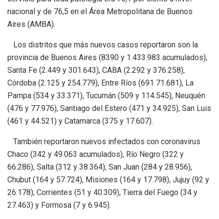
nacional y de 76,5 en el Área Metropolitana de Buenos
Aires (AMBA).
Los distritos que más nuevos casos reportaron son la
provincia de Buenos Aires (8390 y 1.433.983 acumulados),
Santa Fe (2.449 y 301.643), CABA (2.292 y 376.258),
Córdoba (2.125 y 254.779), Entre Ríos (691 71.681), La
Pampa (534 y 33.371), Tucumán (509 y 114.545), Neuquén
(476 y 77.976), Santiago del Estero (471 y 34.925), San Luis
(461 y 44.521) y Catamarca (375 y 17.607).
También reportaron nuevos infectados con coronavirus
Chaco (342 y 49.063 acumulados), Río Negro (322 y
66.286), Salta (312 y 38.364), San Juan (284 y 28.956),
Chubut (164 y 57.724), Misiones (164 y 17.798), Jujuy (92 y
26.178), Corrientes (51 y 40.309), Tierra del Fuego (34 y
27.463) y Formosa (7 y 6.945).