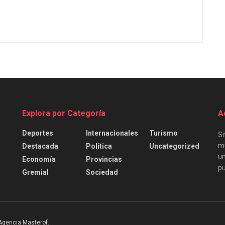
Explora por Categoría
A
Deportes
Internacionales
Turismo
Si
mu
Destacada
Política
Uncategorized
un
Economía
Provincias
pu
Gremial
Sociedad
Agencia Masterof
.