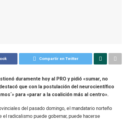
book
Compartir en Twitter
stionó duramente hoy al PRO y pidió «sumar, no
 destacó que con la postulación del neurocientífico
os´» para «parar a la coalición más al centro».
rovinciales del pasado domingo, el mandatario norteño
ue el radicalismo puede gobernar, puede hacerse