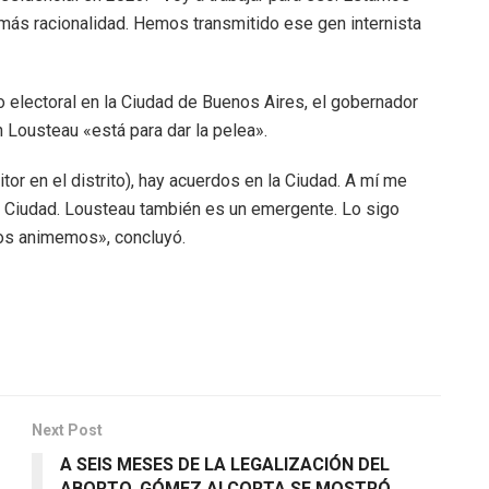
más racionalidad. Hemos transmitido ese gen internista
 electoral en la Ciudad de Buenos Aires, el gobernador
 Lousteau «está para dar la pelea».
r en el distrito), hay acuerdos en la Ciudad. A mí me
a Ciudad. Lousteau también es un emergente. Lo sigo
 nos animemos», concluyó.
Next Post
A SEIS MESES DE LA LEGALIZACIÓN DEL
ABORTO, GÓMEZ ALCORTA SE MOSTRÓ