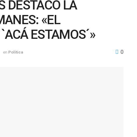
 DESTACÓ LA
MANES: «EL
 `ACÁ ESTAMOS´»
0
1
en
Política