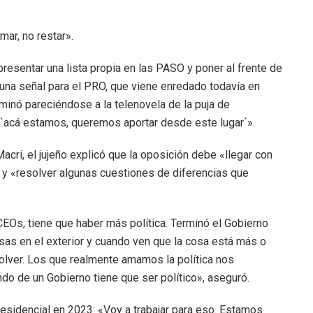
ar, no restar».
presentar una lista propia en las PASO y poner al frente de
s una señal para el PRO, que viene enredado todavía en
minó pareciéndose a la telenovela de la puja de
 `acá estamos, queremos aportar desde este lugar´».
acri, el jujeño explicó que la oposición debe «llegar con
 y «resolver algunas cuestiones de diferencias que
Os, tiene que haber más política. Terminó el Gobierno
as en el exterior y cuando ven que la cosa está más o
volver. Los que realmente amamos la política nos
o de un Gobierno tiene que ser político», aseguró.
esidencial en 2023: «Voy a trabajar para eso. Estamos