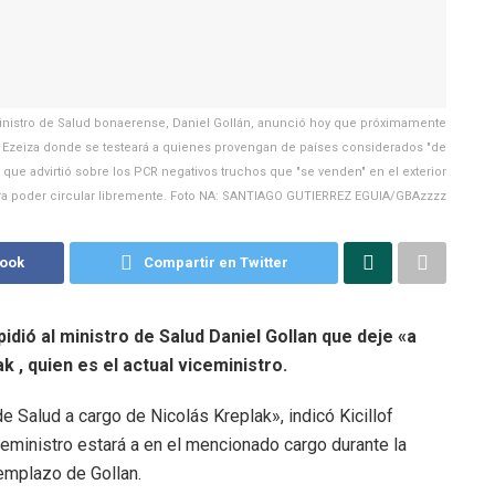
istro de Salud bonaerense, Daniel Gollán, anunció hoy que próximamente
e Ezeiza donde se testeará a quienes provengan de países considerados "de
 que advirtió sobre los PCR negativos truchos que "se venden" en el exterior
ra poder circular libremente. Foto NA: SANTIAGO GUTIERREZ EGUIA/GBAzzzz
book
Compartir en Twitter
dió al ministro de Salud Daniel Gollan que deje «a
k , quien es el actual viceministro.
e Salud a cargo de Nicolás Kreplak», indicó Kicillof
viceministro estará a en el mencionado cargo durante la
eemplazo de Gollan.