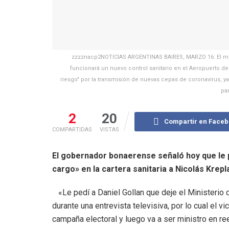
zzzznacp2NOTICIAS ARGENTINAS BAIRES, MARZO 16: El min
funcionará un nuevo control sanitario en el Aeropuerto d
riesgo" por la transmisión de nuevas cepas de coronavirus, ya
pa
2
20
Compartir en Face
COMPARTIDAS
VISTAS
El gobernador bonaerense señaló hoy que le pi
cargo» en la cartera sanitaria a Nicolás Krepla
«Le pedí a Daniel Gollan que deje el Ministerio d
durante una entrevista televisiva, por lo cual el 
campaña electoral y luego va a ser ministro en r