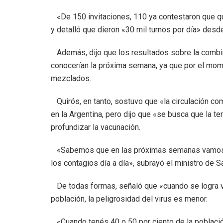
«De 150 invitaciones, 110 ya contestaron que qui
y detalló que dieron «30 mil turnos por día» desd
Además, dijo que los resultados sobre la combi
conocerían la próxima semana, ya que por el mo
mezclados.
Quirós, en tanto, sostuvo que «la circulación comu
en la Argentina, pero dijo que «se busca que la t
profundizar la vacunación.
«Sabemos que en las próximas semanas vamos a t
los contagios día a día», subrayó el ministro de S
De todas formas, señaló que «cuando se logra va
población, la peligrosidad del virus es menor.
«Cuando tenés 40 o 50 por ciento de la població