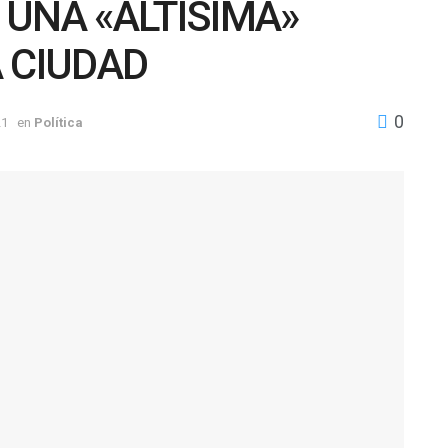
UNA «ALTÍSIMA»
 CIUDAD
0
21
en
Política