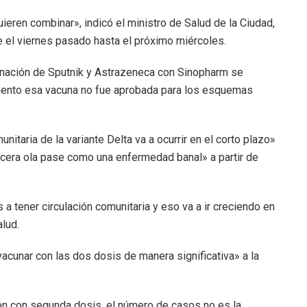
eren combinar», indicó el ministro de Salud de la Ciudad,
e el viernes pasado hasta el próximo miércoles.
nación de Sputnik y Astrazeneca con Sinopharm se
mento esa vacuna no fue aprobada para los esquemas
nitaria de la variante Delta va a ocurrir en el corto plazo»
ercera ola pase como una enfermedad banal» a partir de
ener circulación comunitaria y eso va a ir creciendo en
alud.
cunar con las dos dosis de manera significativa» a la
n con segunda dosis, el número de casos no es la