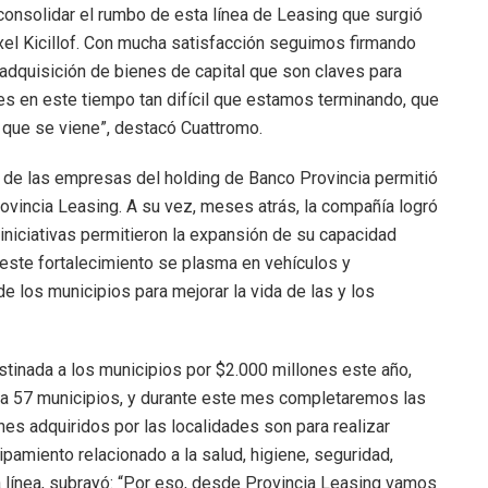
consolidar el rumbo de esta línea de Leasing que surgió
xel Kicillof. Con mucha satisfacción seguimos firmando
adquisición de bienes de capital que son claves para
es en este tiempo tan difícil que estamos terminando, que
n que se viene”, destacó Cuattromo.
ado de las empresas del holding de Banco Provincia permitió
Provincia Leasing. A su vez, meses atrás, la compañía logró
iniciativas permitieron la expansión de su capacidad
 este fortalecimiento se plasma en vehículos y
e los municipios para mejorar la vida de las y los
estinada a los municipios por $2.000 millones este año,
 a 57 municipios, y durante este mes completaremos las
enes adquiridos por las localidades son para realizar
pamiento relacionado a la salud, higiene, seguridad,
ma línea, subrayó: “Por eso, desde Provincia Leasing vamos