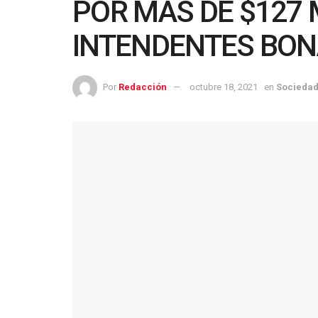
POR MÁS DE $127
INTENDENTES BO
Por
Redacción
octubre 18, 2021
en
Socieda