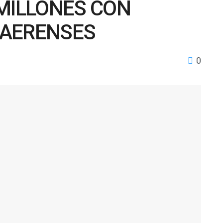
 MILLONES CON
NAERENSES
0
d