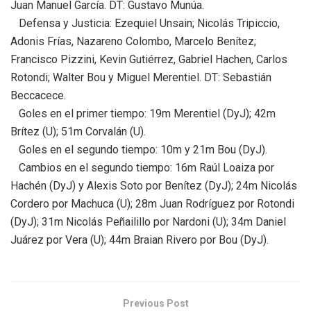
Juan Manuel García. DT: Gustavo Munúa.
Defensa y Justicia: Ezequiel Unsain; Nicolás Tripiccio,
Adonis Frías, Nazareno Colombo, Marcelo Benítez;
Francisco Pizzini, Kevin Gutiérrez, Gabriel Hachen, Carlos
Rotondi; Walter Bou y Miguel Merentiel. DT: Sebastián
Beccacece.
Goles en el primer tiempo: 19m Merentiel (DyJ); 42m
Brítez (U); 51m Corvalán (U).
Goles en el segundo tiempo: 10m y 21m Bou (DyJ).
Cambios en el segundo tiempo: 16m Raúl Loaiza por
Hachén (DyJ) y Alexis Soto por Benítez (DyJ); 24m Nicolás
Cordero por Machuca (U); 28m Juan Rodríguez por Rotondi
(DyJ); 31m Nicolás Peñailillo por Nardoni (U); 34m Daniel
Juárez por Vera (U); 44m Braian Rivero por Bou (DyJ).
Previous Post