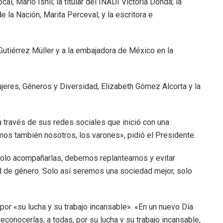
l, Mario Ishii; la titular del INADI Victoria Donda; la
e la Nación, Marita Perceval; y la escritora e
Gutiérrez Müller y a la embajadora de México en la
eres, Géneros y Diversidad, Elizabeth Gómez Alcorta y la
 través de sus redes sociales que inició con una
mos también nosotros, los varones», pidió el Presidente.
lo acompañarlas, debemos replantearnos y evitar
d de género. Solo así seremos una sociedad mejor, solo
or «su lucha y su trabajo incansable». «En un nuevo Día
econocerlas, a todas, por su lucha y su trabajo incansable,