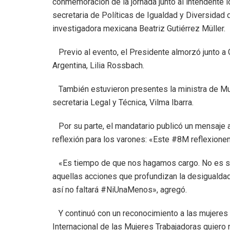
conmemoración de la jornada junto al intendente loca
secretaria de Políticas de Igualdad y Diversidad d
investigadora mexicana Beatriz Gutiérrez Müller.
Previo al evento, el Presidente almorzó junto a 
Argentina, Lilia Rossbach.
También estuvieron presentes la ministra de Muj
secretaria Legal y Técnica, Vilma Ibarra.
Por su parte, el mandatario publicó un mensaje a
reflexión para los varones: «Este #8M reflexione
«Es tiempo de que nos hagamos cargo. No es so
aquellas acciones que profundizan la desigualda
así no faltará #NiUnaMenos», agregó.
Y continuó con un reconocimiento a las mujeres p
Internacional de las Mujeres Trabajadoras quiero r