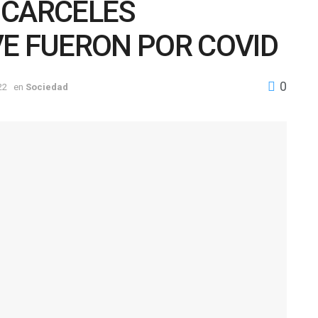
 CÁRCELES
VE FUERON POR COVID
0
22
en
Sociedad