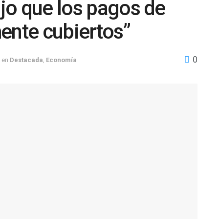
ijo que los pagos de
ente cubiertos”
0
en
Destacada
,
Economía