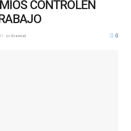
EMIOS CONTROLEN
TRABAJO
0
21
en
Gremial