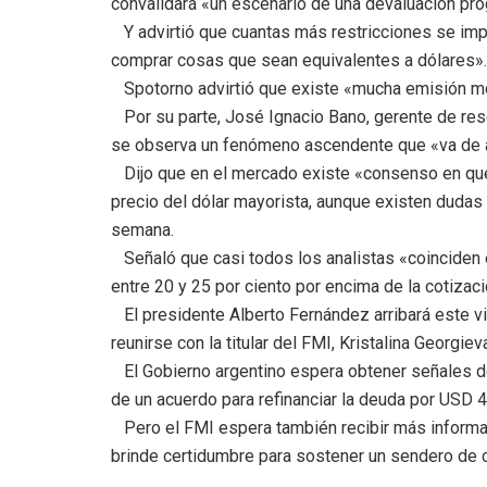
convalidará «un escenario de una devaluación pro
Y advirtió que cuantas más restricciones se impon
comprar cosas que sean equivalentes a dólares».
Spotorno advirtió que existe «mucha emisión mo
Por su parte, José Ignacio Bano, gerente de resear
se observa un fenómeno ascendente que «va de a
Dijo que en el mercado existe «consenso en que 
precio del dólar mayorista, aunque existen dudas
semana.
Señaló que casi todos los analistas «coinciden e
entre 20 y 25 por ciento por encima de la cotizaci
El presidente Alberto Fernández arribará este vi
reunirse con la titular del FMI, Kristalina Georgiev
El Gobierno argentino espera obtener señales d
de un acuerdo para refinanciar la deuda por USD 
Pero el FMI espera también recibir más informa
brinde certidumbre para sostener un sendero de c
.