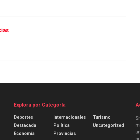
cias
Explora por Categoría
A
Deportes
Internacionales
Turismo
Si
mu
Destacada
Política
Uncategorized
un
Economía
Provincias
pu