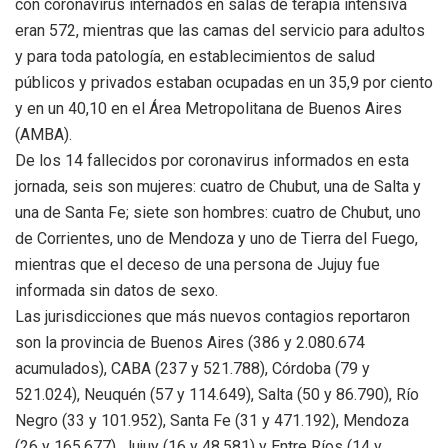
con coronavirus internados en salas de terapia intensiva
eran 572, mientras que las camas del servicio para adultos
y para toda patología, en establecimientos de salud
públicos y privados estaban ocupadas en un 35,9 por ciento
y en un 40,10 en el Área Metropolitana de Buenos Aires
(AMBA).
De los 14 fallecidos por coronavirus informados en esta
jornada, seis son mujeres: cuatro de Chubut, una de Salta y
una de Santa Fe; siete son hombres: cuatro de Chubut, uno
de Corrientes, uno de Mendoza y uno de Tierra del Fuego,
mientras que el deceso de una persona de Jujuy fue
informada sin datos de sexo.
Las jurisdicciones que más nuevos contagios reportaron
son la provincia de Buenos Aires (386 y 2.080.674
acumulados), CABA (237 y 521.788), Córdoba (79 y
521.024), Neuquén (57 y 114.649), Salta (50 y 86.790), Río
Negro (33 y 101.952), Santa Fe (31 y 471.192), Mendoza
(26 y 165.677), Jujuy (16 y 48.581) y Entre Ríos (14 y